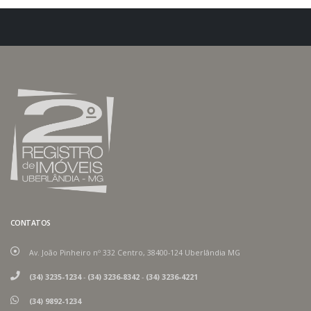
CONTATOS
Av. João Pinheiro nº 332 Centro, 38400-124 Uberlândia MG
(34) 3235-1234
-
(34) 3236-8342
-
(34) 3236-4221
(34) 9892-1234